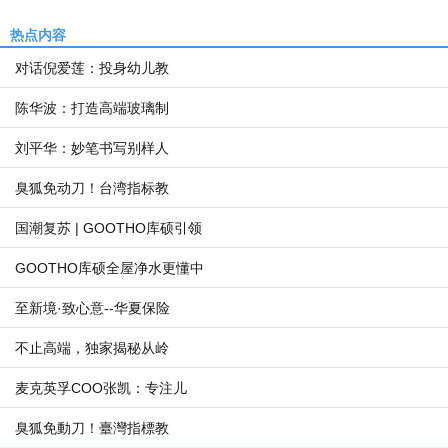
热点内容
对话倪爱莲：投身幼儿教
陈华波：打造高端玻璃制
刘平华：妙笔书写别样人
臭狐免动刀！台湾指标教
国潮复苏 | GOOTHO库硕引领
GOOTHO库硕全屋净水更懂中
至新境·致心意--华夏保险
不止高端，独家揭秘从岭
麦克英孚COO张凯：专注儿
臭狐免動刀！臺灣指標教