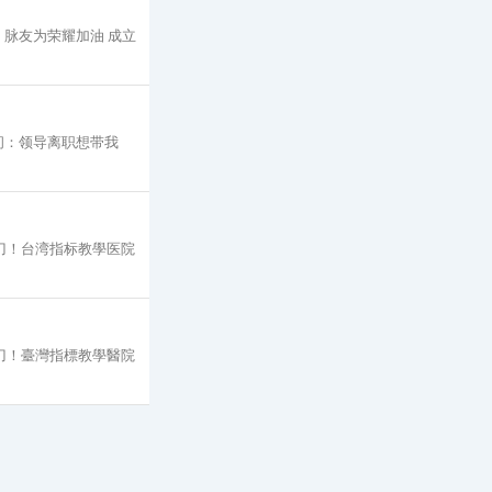
脉友为荣耀加油 成立
问：领导离职想带我
动刀！台湾指标教學医院
動刀！臺灣指標教學醫院