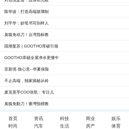
对话倪爱莲：投身幼儿教
陈华波：打造高端玻璃制
刘平华：妙笔书写别样人
臭狐免动刀！台湾指标教
国潮复苏 | GOOTHO库硕引领
GOOTHO库硕全屋净水更懂中
至新境·致心意--华夏保险
不止高端，独家揭秘从岭
麦克英孚COO张凯：专注儿
臭狐免動刀！臺灣指標教
首页
资讯
科技
商业
娱乐
时尚
汽车
生活
房产
体育