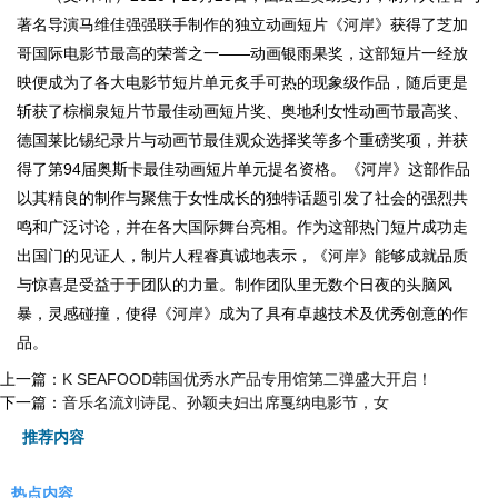
著名导演马维佳强强联手制作的独立动画短片《河岸》获得了芝加
哥国际电影节最高的荣誉之一——动画银雨果奖，这部短片一经放
映便成为了各大电影节短片单元炙手可热的现象级作品，随后更是
斩获了棕榈泉短片节最佳动画短片奖、奥地利女性动画节最高奖、
德国莱比锡纪录片与动画节最佳观众选择奖等多个重磅奖项，并获
得了第94届奥斯卡最佳动画短片单元提名资格。《河岸》这部作品
以其精良的制作与聚焦于女性成长的独特话题引发了社会的强烈共
鸣和广泛讨论，并在各大国际舞台亮相。作为这部热门短片成功走
出国门的见证人，制片人程睿真诚地表示，《河岸》能够成就品质
与惊喜是受益于于团队的力量。制作团队里无数个日夜的头脑风
暴，灵感碰撞，使得《河岸》成为了具有卓越技术及优秀创意的作
品。
上一篇：
K SEAFOOD韩国优秀水产品专用馆第二弹盛大开启！
下一篇：
音乐名流刘诗昆、孙颖夫妇出席戛纳电影节，女
推荐内容
热点内容