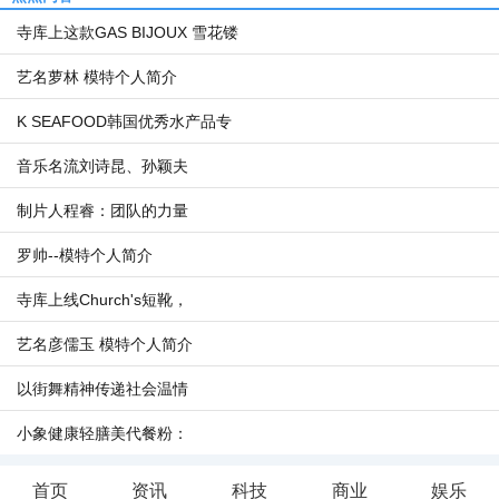
寺库上这款GAS BIJOUX 雪花镂
艺名萝林 模特个人简介
K SEAFOOD韩国优秀水产品专
音乐名流刘诗昆、孙颖夫
制片人程睿：团队的力量
罗帅--模特个人简介
寺库上线Church's短靴，
艺名彦儒玉 模特个人简介
以街舞精神传递社会温情
小象健康轻膳美代餐粉：
首页
资讯
科技
商业
娱乐