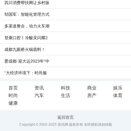
四川消费帮扶网让乡村振
邹国军：智能化管理方式
多渠道整合，动力火车潮
登康口腔丨冷酸灵闪耀2
成都九眼桥火锅底料！
爱成都·迎大运2023年“中
“大经济环境下：时尚服
首页
资讯
科技
商业
娱乐
时尚
汽车
生活
房产
体育
健康
返回首页
Copyright © 2002-2025 资讯网 版权所有 未经授权请勿转载