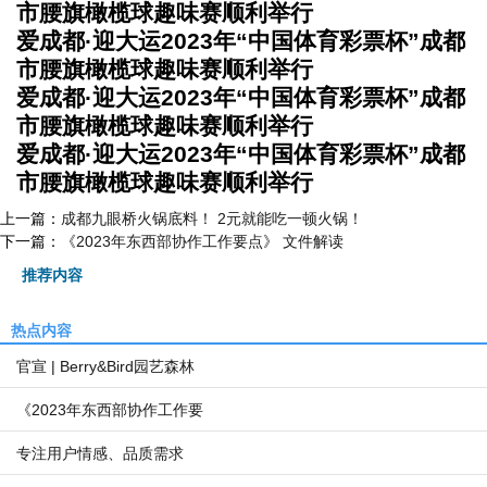
市腰旗橄榄球趣味赛顺利举行
爱成都·迎大运2023年“中国体育彩票杯”成都
市腰旗橄榄球趣味赛顺利举行
爱成都·迎大运2023年“中国体育彩票杯”成都
市腰旗橄榄球趣味赛顺利举行
爱成都·迎大运2023年“中国体育彩票杯”成都
市腰旗橄榄球趣味赛顺利举行
上一篇：
成都九眼桥火锅底料！ 2元就能吃一顿火锅！
下一篇：
《2023年东西部协作工作要点》 文件解读
推荐内容
热点内容
官宣 | Berry&Bird园艺森林
《2023年东西部协作工作要
专注用户情感、品质需求