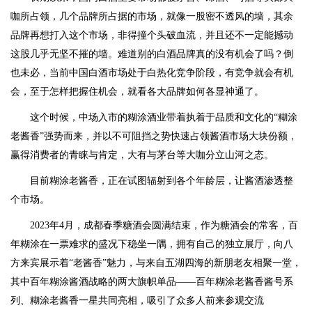
咖所占领，几个品牌所占据的市场，就像一股密不透风的墙，其余
品牌再想打入这个市场，非得撞个头破血流，并且还不一定能撼动
这股几乎无坚不摧的墙。难道别的白酒品牌真的没有机会了吗？倒
也未必，当前中国白酒市场处于白热化竞争阶段，有竞争就会有机
会，至于怎样把握住机会，就看各大品牌如何各显神通了。
这个时候，中场入市的糊涂酒业带着执着于品质和文化的“糊涂
老酱香”强势而来，并以不可阻挡之势快速占领酱酒市场大块份额，
赢得消费者的青睐与肯定，大有与茅台等大咖分立山河之态。
目前糊涂老酱香，正在试图辐射到各个年龄层，让酱酒渗透整
个市场。
2023年4月，成都春季糖酒会圆满结束，作为糖酒会的常客，百
年糊涂在一票难求的盛况下稳坐一隅，拥有自己的独立展厅，向八
方来宾展示着“老酱香”魅力，与来自五湖四海的新朋老友相聚一堂，
其中百年糊涂酱酒战略的两大旗帜单品——百年糊涂老酱香酱号系
列、糊涂老酱香一星共同亮相，吸引了众多人前来参观交流